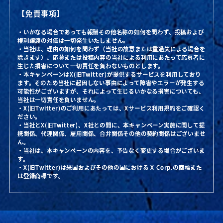
【免責事項】
・いかなる場合であっても報酬その他名称の如何を問わず、投稿および
権利譲渡の対価は一切発生いたしません。
・当社は、理由の如何を問わず（当社の故意または重過失による場合を
除きます）、応募または投稿内容の当社による利用にあたって応募者に
生じた損害について一切責任を負わないものとします。
・本キャンペーンはX(旧Twitter)が提供するサービスを利用しており
ます。そのため当社に起因しない事由によって障害やエラーが発生する
可能性がございますが、それによって生じるいかなる損害についても、
当社は一切責任を負いません。
・X(旧Twitter)のご利用にあたっては、Xサービス利用規約をご確認く
ださい。
・当社とX(旧Twitter)、X社との間に、本キャンペーン実施に関して提
携関係、代理関係、雇用関係、合弁関係その他の契約関係はございませ
ん。
・当社は、本キャンペーンの内容を、予告なく変更する場合がございま
す。
・X(旧Twitter)は米国およびその他の国における X Corp.の商標また
は登録商標です。