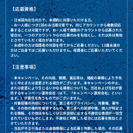
【応募資格】
・日本国内在住の方で、本規約に同意いただける方。
・お一人様につき1回のみ当選可能です。同じアカウントから複数回応
募することは可能ですが、お一人様で複数のアカウントから応募された
場合は、一つのアカウントからの応募のみを有効とし、それ以外は無効
とさせていただく場合があります。
・未成年の方は保護者の同意を得てからご応募ください。13歳未満の
方はご自身ではご応募いただけません。保護者にご応募いただいてくだ
さい。
【注意事項】
・本キャンペーン、その内容、期間、賞品等は、諸般の事情により予告
なく中止または変更される場合がございます。本キャンペーンの中止、
または変更により生じるいかなる損害についても、当社および当社が委
託するキャンペーン運用会社（以下、「キャンペーン運用会社」といい
ます。）が責任を負うものではございません。
・対象投稿の内容については、第三者のプライバシー、肖像権、著作
権、その他の権利を侵害するもの、第三者への誹謗中傷、個人が特定さ
れる情報、その他法令もしくは公序良俗に反する不適切な表現が一切含
まれていないものとします。不適切と判断した場合には応募を無効とさ
せていただきます。
・当社が不正行為または虚偽情報による応募と判断した場合、その応募