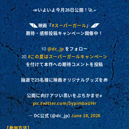
📣いよいよ今月26日公開！🚀.•
⠀
◥◣映画『
#スーパーガール
』◢◤
期待・感想投稿キャンペーン開催中！
⠀
1⃣
@dc_jp
をフォロー
2⃣
#この夏はスーパーガールキャンペーン
を付けて本作への期待コメントを投稿
⠀
抽選で25名様に映画オリジナルグッズを🎁
⠀
公開に向けアツい思いをぶちかませ✊
pic.twitter.com/5ypimbaUHr
— DC公式 (@dc_jp)
June 18, 2026
【参加方法】