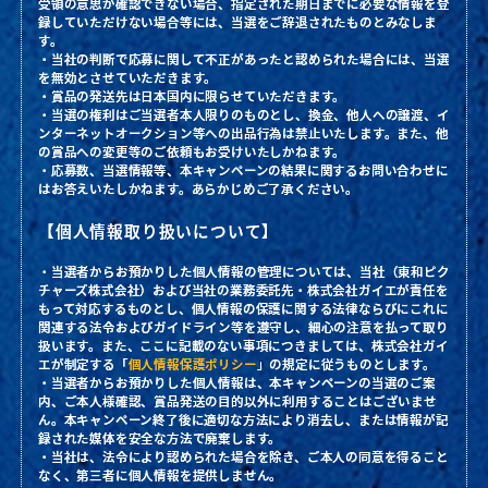
受領の意思が確認できない場合、指定された期日までに必要な情報を登
録していただけない場合等には、当選をご辞退されたものとみなしま
す。
・当社の判断で応募に関して不正があったと認められた場合には、当選
を無効とさせていただきます。
・賞品の発送先は日本国内に限らせていただきます。
・当選の権利はご当選者本人限りのものとし、換金、他人への譲渡、イ
ンターネットオークション等への出品行為は禁止いたします。また、他
の賞品への変更等のご依頼もお受けいたしかねます。
・応募数、当選情報等、本キャンペーンの結果に関するお問い合わせに
はお答えいたしかねます。あらかじめご了承ください。
【個人情報取り扱いについて】
・当選者からお預かりした個人情報の管理については、当社（東和ピク
チャーズ株式会社）および当社の業務委託先・株式会社ガイエが責任を
もって対応するものとし、個人情報の保護に関する法律ならびにこれに
関連する法令およびガイドライン等を遵守し、細心の注意を払って取り
扱います。また、ここに記載のない事項につきましては、株式会社ガイ
エが制定する「
個人情報保護ポリシー
」の規定に従うものとします。
・当選者からお預かりした個人情報は、本キャンペーンの当選のご案
内、ご本人様確認、賞品発送の目的以外に利用することはございませ
ん。本キャンペーン終了後に適切な方法により消去し、または情報が記
録された媒体を安全な方法で廃棄します。
・当社は、法令により認められた場合を除き、ご本人の同意を得ること
なく、第三者に個人情報を提供しません。