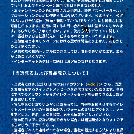
および当選権利は無効となります。また、その際に発生した損害につい
ても当社およびキャンペーン運用会社は責任を負いません。
・本キャンペーンのために投稿された内容は、映画『スーパーガール』
プロモーションのために使用する場合がございます。公式サイト、公式
SNSおよび告知媒体（雑誌・新聞・TV・WEBサイト）にも掲載される
可能性があります。使用に関するお問い合わせにはお答えいたしかねま
す。あらかじめご了承ください。また、使用方法やデザインに関して
は、当社および当社委託先に一任するものとさせていただきます。
・当該使用と本キャンペーンにおける選考は関係ありません。あらかじ
めご了承ください。
・通信の際の接続トラブルにつきましては、責任を負いかねます。あら
かじめご了承ください。
・インターネット通信料・接続料はお客様の負担となります。
【当選発表および賞品発送について】
・当選者にはDC公式X(旧Twitter)アカウント（
@dc_jp
）から、当選
をお知らせするダイレクトメッセージを送信させていただきます。事前
にすべてのアカウントからダイレクトメッセージを受信できるよう設定
をお願いします。
・賞品をお受け取りいただくにあたっては、当選をお知らせするダイレ
クトメッセージ内の当選者情報入力フォームのURLにアクセスし、メー
ルアドレス、氏名、電話番号等、必要な情報をご入力ください。
・当該期日までに登録が確認できない場合には当選無効となりますので
あらかじめご了承ください。
・当選者ご本人と連絡がつかない場合、当社の指定する方法により賞品