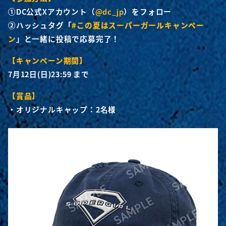
①DC公式Xアカウント（
@dc_jp
）をフォロー
②ハッシュタグ「
#この夏はスーパーガールキャンペー
ン
」と一緒に投稿で応募完了！
【キャンペーン期間】
7月12日(日)23:59 まで
【賞品】
・オリジナルキャップ：2名様