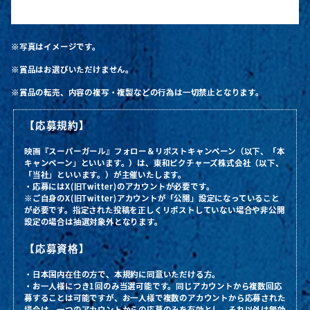
※写真はイメージです。
※賞品はお選びいただけません。
※賞品の転売、内容の複写・複製などの行為は一切禁止となります。
【応募規約】
映画『スーパーガール』フォロー＆リポストキャンペーン（以下、「本
キャンペーン」といいます。）は、東和ピクチャーズ株式会社（以下、
「当社」といいます。）が主催いたします。
・応募にはX(旧Twitter)のアカウントが必要です。
※ご自身のX(旧Twitter)アカウントが「公開」設定になっていること
が必要です。指定された投稿を正しくリポストしていない場合や非公開
設定の場合は抽選対象外となります。
【応募資格】
・日本国内在住の方で、本規約に同意いただける方。
・お一人様につき1回のみ当選可能です。同じアカウントから複数回応
募することは可能ですが、お一人様で複数のアカウントから応募された
場合は、一つのアカウントからの応募のみを有効とし、それ以外は無効