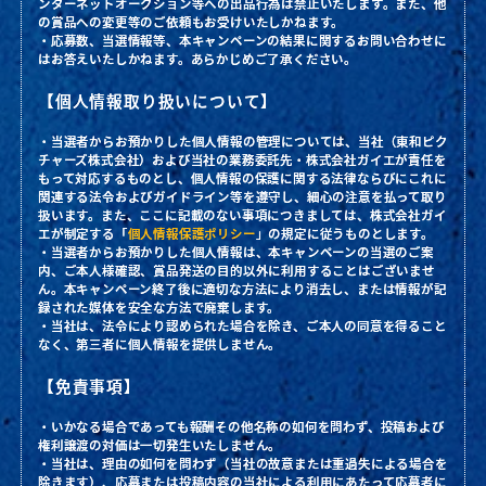
ンターネットオークション等への出品行為は禁止いたします。また、他
の賞品への変更等のご依頼もお受けいたしかねます。
・応募数、当選情報等、本キャンペーンの結果に関するお問い合わせに
はお答えいたしかねます。あらかじめご了承ください。
【個人情報取り扱いについて】
・当選者からお預かりした個人情報の管理については、当社（東和ピク
チャーズ株式会社）および当社の業務委託先・株式会社ガイエが責任を
もって対応するものとし、個人情報の保護に関する法律ならびにこれに
関連する法令およびガイドライン等を遵守し、細心の注意を払って取り
扱います。また、ここに記載のない事項につきましては、株式会社ガイ
エが制定する「
個人情報保護ポリシー
」の規定に従うものとします。
・当選者からお預かりした個人情報は、本キャンペーンの当選のご案
内、ご本人様確認、賞品発送の目的以外に利用することはございませ
ん。本キャンペーン終了後に適切な方法により消去し、または情報が記
録された媒体を安全な方法で廃棄します。
・当社は、法令により認められた場合を除き、ご本人の同意を得ること
なく、第三者に個人情報を提供しません。
【免責事項】
・いかなる場合であっても報酬その他名称の如何を問わず、投稿および
権利譲渡の対価は一切発生いたしません。
・当社は、理由の如何を問わず（当社の故意または重過失による場合を
除きます）、応募または投稿内容の当社による利用にあたって応募者に