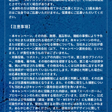
とさせていただく場合があります。
・未成年の方は保護者の同意を得てからご応募ください。13歳未満の
方はご自身ではご応募いただけません。保護者にご応募いただいてくだ
さい。
【注意事項】
・本キャンペーン、その内容、期間、賞品等は、諸般の事情により予告
なく中止または変更される場合がございます。本キャンペーンの中止、
または変更により生じるいかなる損害についても、当社および当社が委
託するキャンペーン運用会社（以下、「キャンペーン運用会社」といい
ます。）が責任を負うものではございません。
・対象投稿、リポスト、シェアの内容については、第三者のプライバシ
ー、肖像権、著作権、その他の権利を侵害するもの、第三者への誹謗中
傷、個人が特定される情報、その他法令もしくは公序良俗に反する不適
切な表現が一切含まれていないものとします。不適切と判断した場合に
は応募を無効とさせていただきます。
・当社が不正行為または虚偽情報による応募と判断した場合、その応募
および当選権利は無効となります。また、その際に発生した損害につい
ても当社およびキャンペーン運用会社は責任を負いません。
・本キャンペーンのために投稿された内容は、映画『スーパーガール』
プロモーションのために使用する場合がございます。公式サイト、公式
SNSおよび告知媒体（雑誌・新聞・TV・WEBサイト）にも掲載される
可能性があります。使用に関するお問い合わせにはお答えいたしかねま
す。あらかじめご了承ください。また、使用方法やデザインに関して