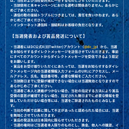
は、当社および当社委託先に一任するものとさせていただきます。
・当該使用と本キャンペーンにおける選考は関係ありません。あらかじ
めご了承ください。
・通信の際の接続トラブルにつきましては、責任を負いかねます。あら
かじめご了承ください。
・インターネット通信料・接続料はお客様の負担となります。
【当選発表および賞品発送について】
・当選者にはDC公式X(旧Twitter)アカウント（
@dc_jp
）から、当選
をお知らせするダイレクトメッセージを送信させていただきます。事前
にすべてのアカウントからダイレクトメッセージを受信できるよう設定
をお願いします。
・賞品をお受け取りいただくにあたっては、当選をお知らせするダイレ
クトメッセージ内の当選者情報入力フォームのURLにアクセスし、メー
ルアドレス、氏名、電話番号等、必要な情報をご入力ください。
・当該期日までに登録が確認できない場合には当選無効となりますので
あらかじめご了承ください。
・当選者ご本人と連絡がつかない場合、当社の指定する方法により賞品
受領の意思が確認できない場合、指定された期日までに必要な情報を登
録していただけない場合等には、当選をご辞退されたものとみなしま
す。
・当社の判断で応募に関して不正があったと認められた場合には、当選
を無効とさせていただきます。
・賞品の発送先は日本国内に限らせていただきます。
・当選の権利はご当選者本人限りのものとし、換金、他人への譲渡、イ