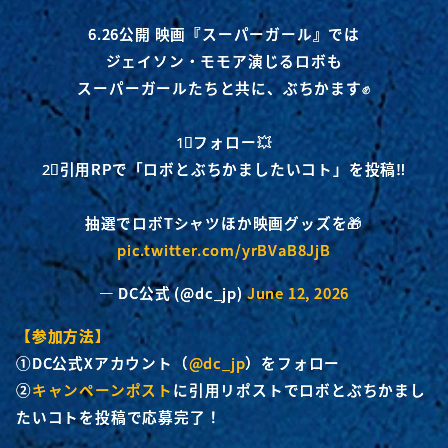
⠀
6.26公開 映画『スーパーガール』では
ジェイソン・モモア演じるロボも
スーパーガールたちと共に、ぶちかます✊
⠀
1⃣フォロー💥
2⃣引用RPで「ロボとぶちかましたいコト」を投稿‼️
⠀
抽選でロボTシャツほか映画グッズを🎁
pic.twitter.com/yrBVaB8JjB
— DC公式 (@dc_jp)
June 12, 2026
【参加方法】
①DC公式Xアカウント（
@dc_jp
）をフォロー
②
キャンペーンポスト
に引用リポストでロボとぶちかまし
たいコトを投稿で応募完了！